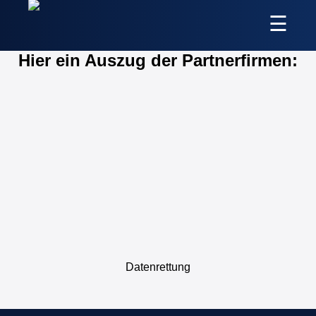
☰
Hier ein Auszug der Partnerfirmen:
LÖSUNGEN
ABOUT sUS
SUPPORT
KARRIERE
PARTNER
Datenrettung